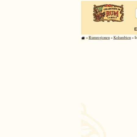
E
»
Rum­re­gi­o­nen
»
Kolumbien
» I