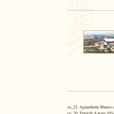
co_22
: Aguardiente Blanco 
co_20
: Trapiche 8 years 35