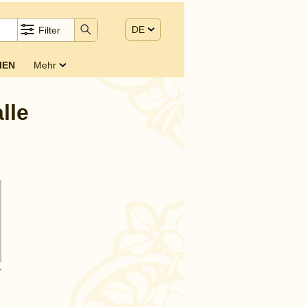
DE
Filter
IEN
Mehr
lle
r
(