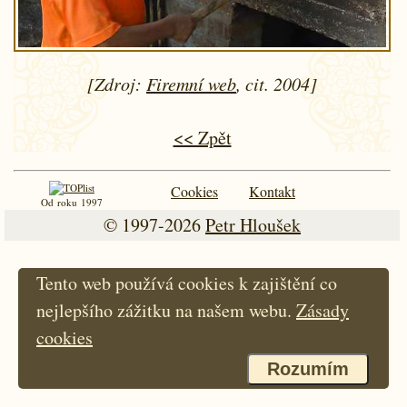
[Zdroj:
Firemní web
, cit. 2004]
<< Zpět
Cookies
Kontakt
Od roku 1997
© 1997-2026
Petr Hloušek
Tento web používá cookies k zajištění co
nejlepšího zážitku na našem webu.
Zásady
cookies
Rozumím