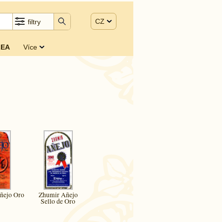
CZ
filtry
EA
Více
ñejo Oro
Zhumir Añejo
Sello de Oro