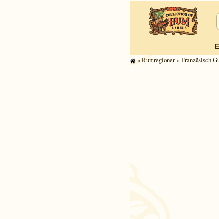
E
»
Rum­re­gi­o­nen
»
Franzö­sisch G