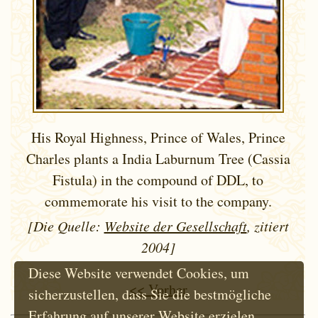
His Royal Highness, Prince of Wales, Prince
Charles plants a India Laburnum Tree (Cassia
Fistula) in the compound of DDL, to
commemorate his visit to the company.
[Die Quelle:
Website der Gesellschaft
, zitiert
2004]
Diese Website verwendet Cookies, um
<< Vorher
sicherzustellen, dass Sie die bestmögliche
Erfahrung auf unserer Website erzielen.