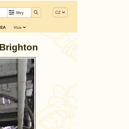
CZ
filtry
EA
Více
 Brighton