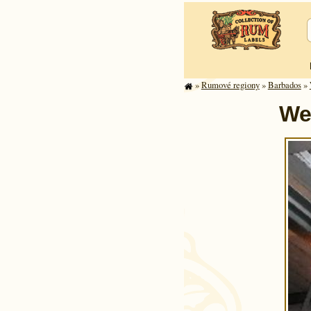
»
Rumové regiony
»
Barbados
»
Wes