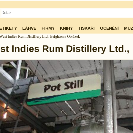
ETIKETY
LÁHVE
FIRMY
KNIHY
TISKAŘI
OCENĚNÍ
MUZ
West Indies Rum Distillery Ltd., Brighton
» Obrázek
t Indies Rum Distillery Ltd.,