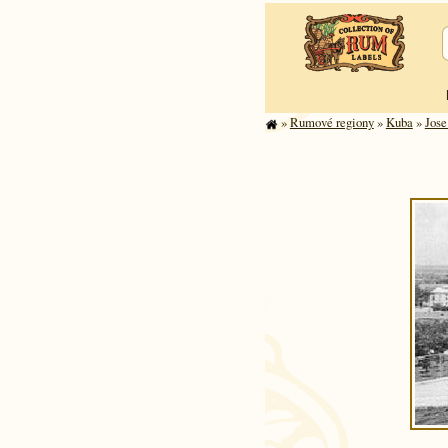
»
Rumové regiony
»
Kuba
»
Jose