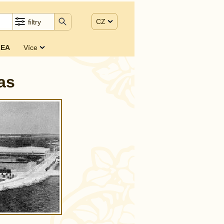
CZ
filtry
EA
Více
as