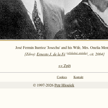
José Fermín Iturrioz 'Josechu' and his Wife, Mrs. Onelia Me
(příslušná stránka)
[Zdroj:
Ernesto J. de la Fé
, cit. 2004]
<< Zpět
Cookies
Kontakt
© 1997-2026
Petr Hloušek