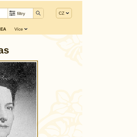
CZ
filtry
EA
Více
as