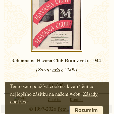
Rum
Reklama na Havana Club
z roku 1944.
[Zdroj:
eBay
, 2000]
<< Zpět
Tento web používá cookies k zajištění co
nejlepšího zážitku na našem webu.
Zásady
Cookies
Kontakt
cookies
Od roku 1997
© 1997-2026
Petr Hloušek
Rozumím