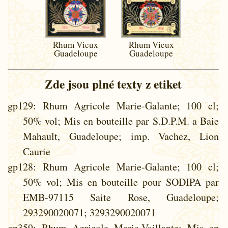
Rhum Vieux
Rhum Vieux
Guadeloupe
Guadeloupe
Zde jsou plné texty z etiket
gp129
: Rhum Agricole Marie-Galante; 100 cl;
50% vol; Mis en bouteille par S.D.P.M. a Baie
Mahault, Guadeloupe; imp. Vachez, Lion
Caurie
gp128
: Rhum Agricole Marie-Galante; 100 cl;
50% vol; Mis en bouteille pour SODIPA par
EMB-97115 Saite Rose, Guadeloupe;
293290020071; 3293290020071
gp359
: Rhum Agricole Marie-Vaillante; Mis en