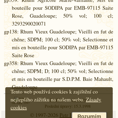
bouteille pour SODIPA par EMB-97115 Saite
Rose, Guadeloupe; 50% vol; 100 cl;
3293290020071
gp138
: Rhum Vieux Guadeloupe; Vieilli en fut de
chêne; SDPM; 100 cl; 50% vol; Selectionne et
mis en bouteille pour SODIPA par EMB-97115
Saite Rose
gp358
: Rhum Vieux Guadeloupe; Vieilli en fut de
chêne; SDPM; D; 100 cl; 50% vol; Selectionne
et mis en bouteille par S.D.P.M. Baie Mahault,
Guadeloupe
Tento web používá cookies k zajištění co
nejlepšího zážitku na našem webu.
Zásady
Cookies
Kontakt
Od roku 1997
Poslední úpravy: 15.3.1998
cookies
© 1997-2026
Petr Hloušek
Rozumím