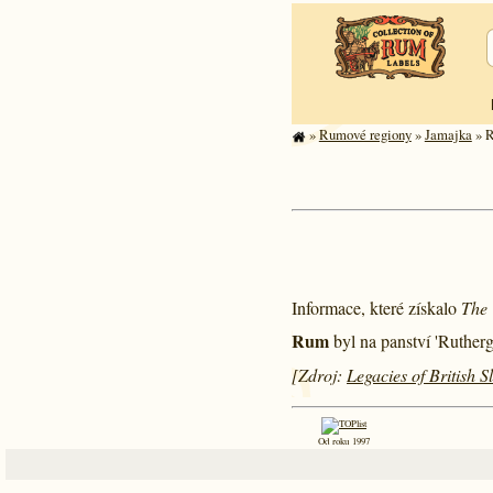
»
Rumové regiony
»
Jamajka
» R
Informace, které získalo
The 
Rum
byl na panství 'Ruther
[Zdroj:
Legacies of British 
Od roku 1997