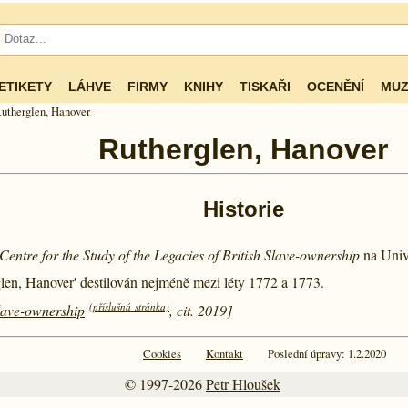
ETIKETY
LÁHVE
FIRMY
KNIHY
TISKAŘI
OCENĚNÍ
MUZ
utherglen, Hanover
Rutherglen, Hanover
Historie
Centre for the Study of the Legacies of British Slave-ownership
na Univ
glen, Hanover' destilován nejméně mezi léty
1772 a
1773.
(příslušná stránka)
Slave-ownership
, cit. 2019]
Cookies
Kontakt
Poslední úpravy: 1.2.2020
© 1997-2026
Petr Hloušek