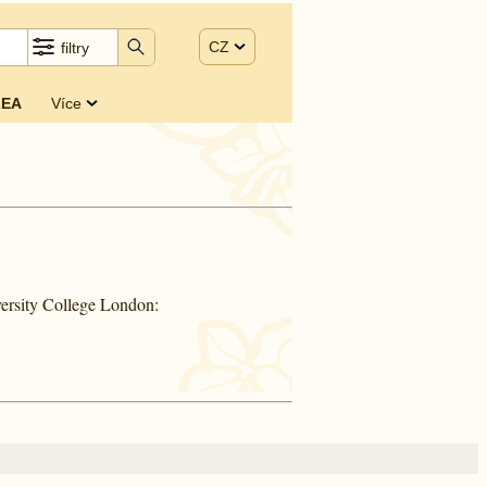
CZ
filtry
EA
Více
ersity College London: