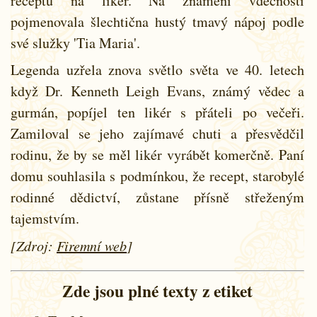
receptu na likér. Na znamení vděčnosti
pojmenovala šlechtična hustý tmavý nápoj podle
své služky 'Tia Maria'.
Legenda uzřela znova světlo světa ve 40. letech
když Dr. Kenneth Leigh Evans, známý vědec a
gurmán, popíjel ten likér s přáteli po večeři.
Zamiloval se jeho zajímavé chuti a přesvědčil
rodinu, že by se měl likér vyrábět komerčně. Paní
domu souhlasila s podmínkou, že recept, starobylé
rodinné dědictví, zůstane přísně střeženým
tajemstvím.
[Zdroj:
Firemní web
]
Zde jsou plné texty z etiket