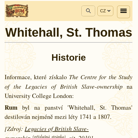
CZ
Whitehall, St. Thomas
Historie
Informace, které získalo
The Centre for the Study
of the Legacies of British Slave-ownership
na
University College London:
Rum
byl na panství 'Whitehall, St. Thomas'
destilován nejméně mezi léty
1741 a
1807.
[Zdroj:
Legacies of British Slave-
(příslušná stránka)
ownership
, cit. 2019]