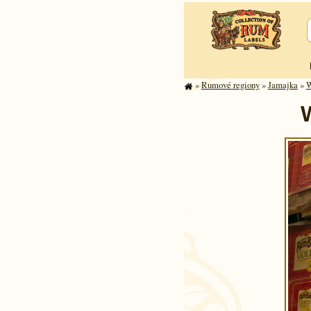
»
Rumové regiony
»
Jamajka
»
W