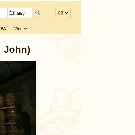
CZ
filtry
EA
Více
. John)