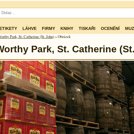
ETIKETY
LÁHVE
FIRMY
KNIHY
TISKAŘI
OCENĚNÍ
MUZ
orthy Park, St. Catherine (St. John)
» Obrázek
Worthy Park, St. Catherine (St