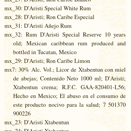
mx_30
: D'Aristi Special White Rum
mx_28
: D'Aristi; Ron Caribe Especial
mx_31
: D'Aristi Añejo Rum
mx_32
: Rum D'Aristi Special Reserve 10 years
old; Mexican caribbean rum produced and
bottled in Tucatan, Mexico
mx_29
: D'Aristi; Ron Caribe Limon
mx7
: 30% Alc. Vol.; Licor de Xtabentun con miel
de abejas; Contenido Neto 1000 ml; D'Aristi;
Xtabentun crema; R.F.C. GAA-820401-L56;
Hecho en Mexico; El abuso en el consumo de
este producto nocivo para la salud; 7 501370
900226
mx_23
: D'Aristi Xtabentun
mx_24
: D'Aristi Xtabentun