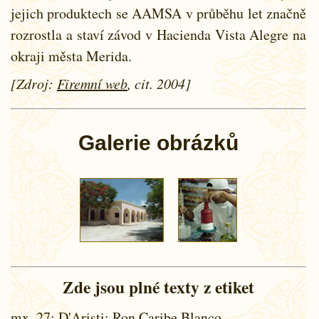
jejich produktech se AAMSA v průběhu let značně
rozrostla a staví závod v Hacienda Vista Alegre na
okraji města Merida.
[Zdroj:
Firemní web
, cit. 2004]
Galerie obrázků
Zde jsou plné texty z etiket
mx_27
: D'Aristi; Ron Caribe Blanco