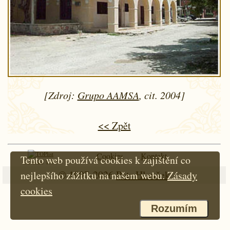
[Zdroj:
Grupo AAMSA
, cit. 2004]
<< Zpět
Cookies
Kontakt
Tento web používá cookies k zajištění co
Od roku 1997
© 1997-2026
Petr Hloušek
nejlepšího zážitku na našem webu.
Zásady
cookies
Rozumím