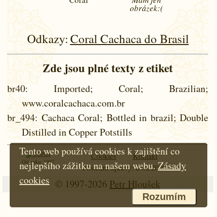
obrázek:(
Odkazy:
Coral Cachaca do Brasil
Zde jsou plné texty z etiket
br40
: Imported; Coral; Brazilian;
www.coralcachaca.com.br
br_494
: Cachaca Coral; Bottled in brazil; Double
Distilled in Copper Potstills
Tento web používá cookies k zajištění co
Cookies
Kontakt
Od roku 1997
nejlepšího zážitku na našem webu.
Zásady
Poslední úpravy: 24.2.2008
cookies
© 1997-2026
Petr Hloušek
Rozumím