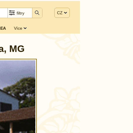
CZ
filtry
EA
Více
da, MG