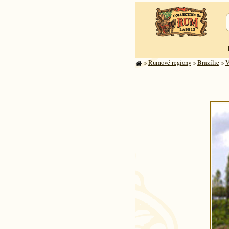
»
Rumové regiony
»
Brazílie
»
V