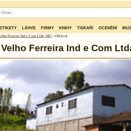
ETIKETY
LÁHVE
FIRMY
KNIHY
TISKAŘI
OCENĚNÍ
MUZ
elho Ferreira Ind e Com Ltda, MG
» Obrázek
Velho Ferreira Ind e Com Lt