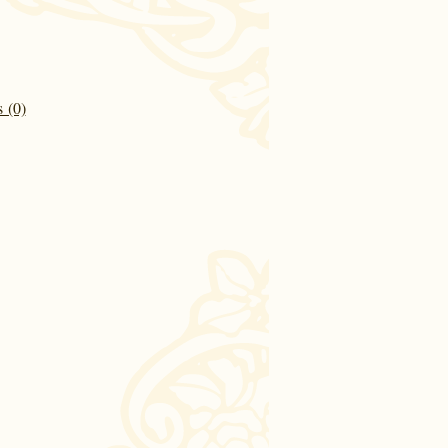
s (0)