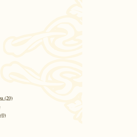
a (20)
)
(0)