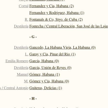
Corral
Fernandez y Cia, Habana (2)
Fernandez y Rodriguez, Habana (1)
R.
Fontanals & Co, Stgo. de Cuba (2)
Destilería
Fontecha / Central Liberación, San José de las Laja
- G -
Destilería
Gancedo, La Habana Vieja, La Habana (0)
L.
Garay y Cia, Pinar del Rio (1)
Emilia Romero
García, Habana (0)
Destilería
García, Unión de Reyes (0)
Manuel
Gómez, Habana (1)
M.
Gómez y Cía, Habana (0)
s / Central Antonio
Guiteras, Delicias (1)
- H -