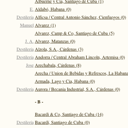
Albuerne y Cia, Santiago de Cuba (1)
E.
Aldabó, Habana (0)
Destilería
Alficsa / Central Antonio Sánchez, Cienfuegos (0)
Manuel
Alvarez (1)
Alvarez, Camp & Co, Santiago de Cuba (5)
J. A.
Alvarez, Matanzas (0)
Destilería
Alzola, S.A., Cárdenas (3)
Destilería
Andorra / Central Abraham Lincoln, Artemisa (0)
Jose
Arechabala, Cárdenas (8)
Arecha / Union de Bebidas y Refrescos, La Habana
Armada, Lago y Cia, Habana (0)
Destilería
Aurora / Becania Industrial, S.A., Cárdenas (0)
- B -
Bacardi & Co, Santiago de Cuba (14)
Destilería
Bacardí, Santiago de Cuba (0)