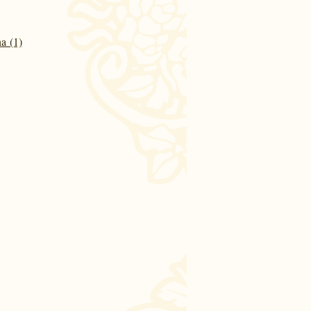
a (1)