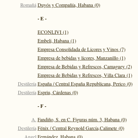
Romañá
Duyós y Compañía, Habana (0)
- E -
ECONLIVI (1)
Embeli, Habana (1)
Empresa Consolidada de Licores y Vinos (7)
Empresa de bebidas y licores, Manzanillo (1)
Empresa de Bebidas y Refrescos, Camaguey (2)
Empresa de Bebidas y Refrescos, Villa Clara (1)
Destilería
España / Central España Republicana, Perico (0)
Destilería
Espriu, Cárdenas (0)
- F -
A.
Fandiño, S. en C. Figuras núm. 3, Habana (0)
Destilería
Fénix / Central Reynold García,Calimete (0)
Angel
Fernández, Habana (0)