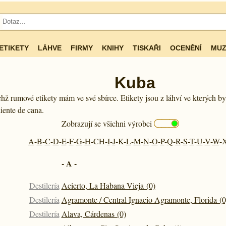
ETIKETY
LÁHVE
FIRMY
KNIHY
TISKAŘI
OCENĚNÍ
MUZ
Kuba
chž rumové etikety mám ve své sbírce. Etikety jsou z láhví ve kterých b
iente de cana.
Zobrazují se všichni výrobci
A
-
B
-
C
-
D
-
E
-
F
-
G
-
H
-CH-
I
-
J
-K-
L
-
M
-
N
-
O
-
P
-
Q
-
R
-
S
-
T
-
U
-
V
-
W
-X
- A -
Destilería
Acierto, La Habana Vieja (0)
Destilería
Agramonte / Central Ignacio Agramonte, Florida (0
Destilería
Alava, Cárdenas (0)