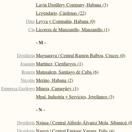
Lavin Distillery Company, Habana (3)
Legendario, Cárdenas (22)
Díaz
Leyva y Compañía, Habana (0)
Cía
Licorera de Manzanillo, Manzanillo (1)
- M -
Destilería
Maguaraya / Central Ramón Balboa, Cruces (0)
Joaquín
Martínez, Cienfuegos (1)
Ronera
Matusalem, Santiago de Cuba (6)
Nicolás
Merino, Habana (2)
Empresa Geólogo
Minera, Camagüey (1)
Mpal. Industria y Servicios, Jovellanos (3)
- N -
Destilería
Najasa / Central Alfredo Álvarez Mola, Sibanicú (0
Destilería
Nauyú / Central Enrique Varona, Falla (4)