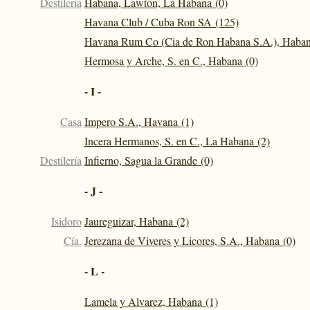
Destilería
Habana, Lawton, La Habana (0)
Havana Club / Cuba Ron SA (125)
Havana Rum Co (Cia de Ron Habana S.A.), Haban
Hermosa y Arche, S. en C., Habana (0)
- I -
Casa
Impero S.A., Havana (1)
Incera Hermanos, S. en C., La Habana (2)
Destilería
Infierno, Sagua la Grande (0)
- J -
Isidoro
Jaureguizar, Habana (2)
Cía.
Jerezana de Viveres y Licores, S.A., Habana (0)
- L -
Lamela y Alvarez, Habana (1)