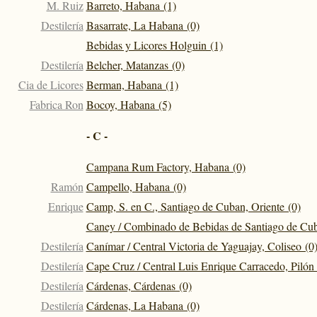
M. Ruiz
Barreto, Habana (1)
Destilería
Basarrate, La Habana (0)
Bebidas y Licores Holguin (1)
Destilería
Belcher, Matanzas (0)
Cia de Licores
Berman, Habana (1)
Fabrica Ron
Bocoy, Habana (5)
- C -
Campana Rum Factory, Habana (0)
Ramón
Campello, Habana (0)
Enrique
Camp, S. en C., Santiago de Cuban, Oriente (0)
Caney / Combinado de Bebidas de Santiago de Cub
Destilería
Canímar / Central Victoria de Yaguajay, Coliseo (0
Destilería
Cape Cruz / Central Luis Enrique Carracedo, Pilón 
Destilería
Cárdenas, Cárdenas (0)
Destilería
Cárdenas, La Habana (0)