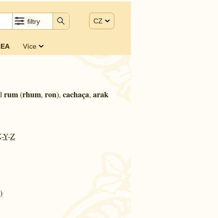
CZ
filtry
EA
Více
rum
rhum
ron
cachaça
arak
yl
(
,
),
,
-
Y
-
Z
)