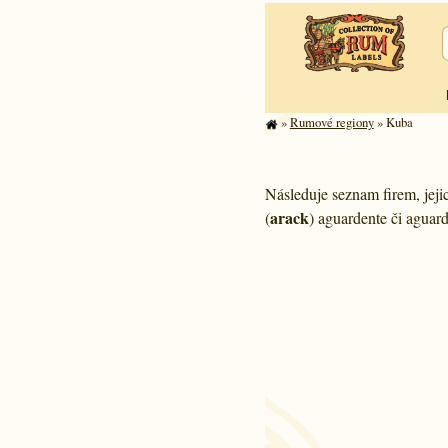
»
Rumové regiony
» Kuba
Následuje seznam firem, jeji
arack
(
) aguardente či aguard