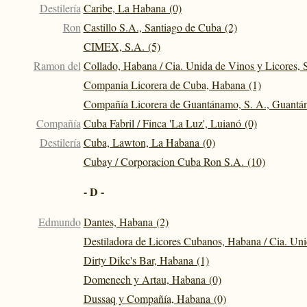
Destilería
Caribe, La Habana (0)
Ron
Castillo S.A., Santiago de Cuba (2)
CIMEX, S.A. (5)
Ramon del
Collado, Habana / Cia. Unida de Vinos y Licores, S
Compania Licorera de Cuba, Habana (1)
Compañía Licorera de Guantánamo, S. A., Guantán
Compañía
Cuba Fabril / Finca 'La Luz', Luianó (0)
Destilería
Cuba, Lawton, La Habana (0)
Cubay / Corporacion Cuba Ron S.A. (10)
- D -
Edmundo
Dantes, Habana (2)
Destiladora de Licores Cubanos, Habana / Cia. Uni
Dirty Dikc's Bar, Habana (1)
Domenech y Artau, Habana (0)
Dussaq y Compañía, Habana (0)